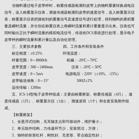
当物料通过电子皮带秤时，称重传感器检测到皮带上的物料重量转换成电压
信号，送入称重显示仪表，测速传感器检测到皮带的速度信号，送入称重显示仪
表；称重显示仪表把接收到的重量信号及速度信号进行处理，得到物料的累积重
量及瞬时流量，并分别在称重仪表上将瞬时流量和累计重量显示出来。仪表也可
同时输出正比于瞬时流量的模拟电流信号，传送给DCS系统进行处理，显示电子
皮带秤的瞬时流量和累计量以及自动化管理。
三、主要技术参数 四、工作条件和安装条件
标定精度：±0.25% 环境温度：
秤量范围：0～8000t/h 机械：-20℃～70℃
皮带宽度：500～2400mm 仪表：-20℃～50℃
皮带速度：0～5m/s 电源电压：220V（±10%、-15%）
皮带输送倾角：0～15° 50HZ±2%
远传传输：1200m
五、ICS-14型电子皮带秤组成：主要由称重桥架、称重传感器（4只）、速
度传感器（1只）、称重显示仪（1台）、测速滚筒（1个）和全套安装附件组
成。
【称重桥架】
1、全悬浮式结构，无耳轴支点和可移动件，维护量小；
2、单元组件结构，力传递环节少，安装简洁，方便；
3、独特的矩形杠杆，刚性好、无变形、零点稳定性好；