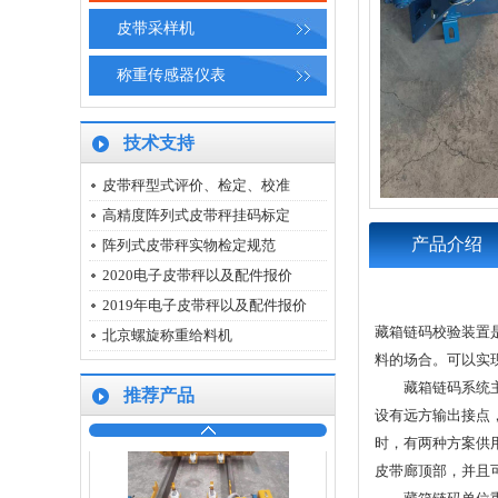
皮带采样机
iCS-14型电子皮带秤
称重传感器仪表
技术支持
皮带秤型式评价、检定、校准
高精度阵列式皮带秤挂码标定
SY-CLM-Ⅱ型卷扬、箱式链码
产品介绍
阵列式皮带秤实物检定规范
2020电子皮带秤以及配件报价
2019年电子皮带秤以及配件报价
藏箱链码校验装置
北京螺旋称重给料机
料的场合。可以实现
藏箱链码系统主要
推荐产品
设有远方输出接点
高精度0.2%阵列秤ICS-ZL
时，有两种方案供
皮带廊顶部，并且