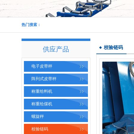
热门搜索：
ICS-17B皮带秤
校验链码
供应产品
电子皮带秤
阵列式皮带秤
ICS-17B型电子皮带秤
称重给料机
称重给煤机
螺旋秤
校验链码