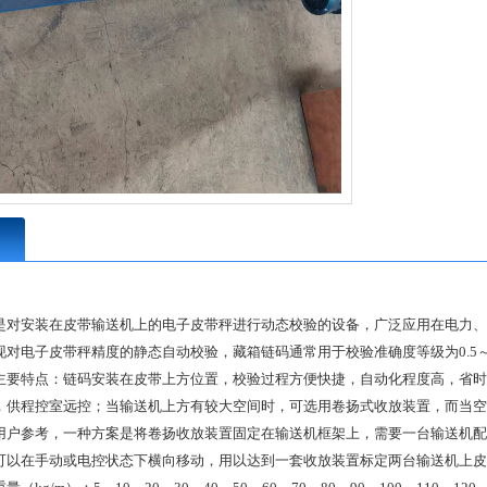
是对安装在皮带输送机上的电子皮带秤进行动态校验的设备，广泛应用在电力、
对电子皮带秤精度的静态自动校验，藏箱链码通常用于校验准确度等级为0.5～
特点：链码安装在皮带上方位置，校验过程方便快捷，自动化程度高，省时
，供程控室远控；当输送机上方有较大空间时，可选用卷扬式收放装置，而当空
用户参考，一种方案是将卷扬收放装置固定在输送机框架上，需要一台输送机配
可以在手动或电控状态下横向移动，用以达到一套收放装置标定两台输送机上皮