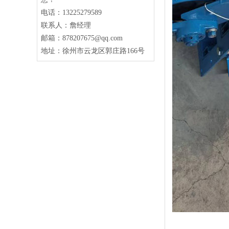
电话：13225279589
藏箱链码发货清单图，施耐德电器柜
联系人：詹经理
邮箱：878207675@qq.com
地址：徐州市云龙区郭庄路166号
ICS-ZL-1200阵列秤
ICS-ZL-1600阵列秤