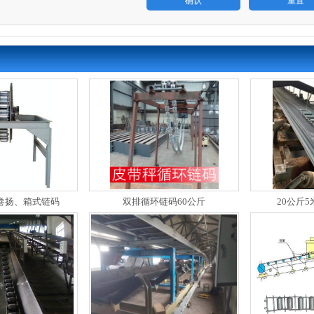
Ⅱ型卷扬、箱式链码
双排循环链码60公斤
20公斤