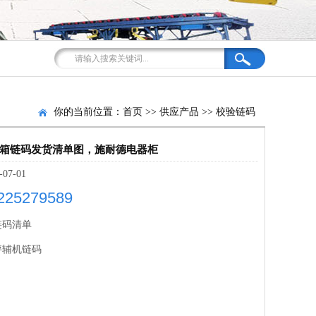
你的当前位置：
首页
>>
供应产品
>>
校验链码
箱链码发货清单图，施耐德电器柜
-07-01
225279589
链码清单
秤辅机链码