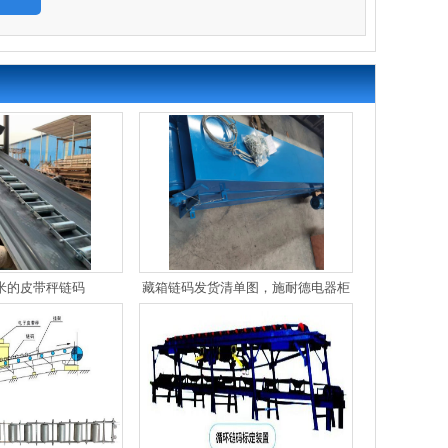
5米的皮带秤链码
藏箱链码发货清单图，施耐德电器柜