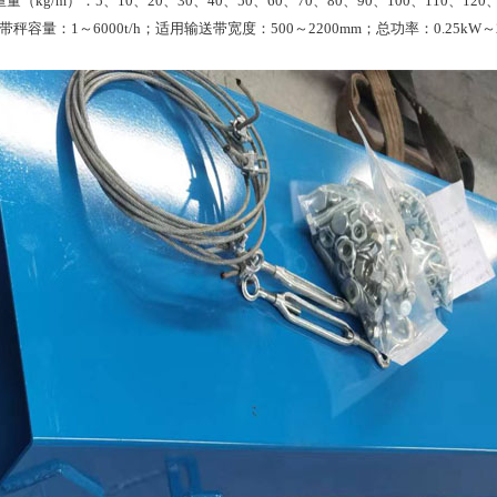
g/m）：5、10、20、30、40、50、60、70、80、90、100、110、120
验皮带秤容量：1～6000t/h；适用输送带宽度：500～2200mm；总功率：0.25kW～