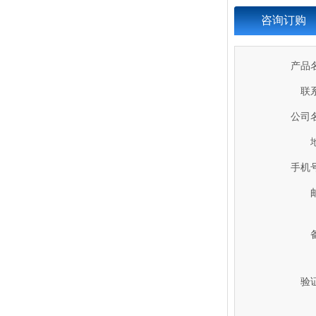
咨询订购
产品
联
ICS-17B皮带秤
公司名
手机号
邮
ICS-17B型电子皮带秤
验