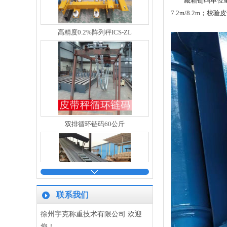
藏箱链码单位重量（k
7.2m/8.2m；校
双排循环链码60公斤
20公斤5米的皮带秤链码
联系我们
徐州宇克称重技术有限公司 欢迎
您！