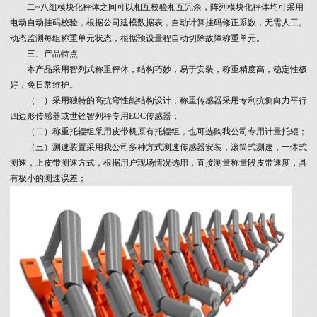
二~八组模块化秤体之间可以相互校验相互冗余，阵列模块化秤体均可采用
电动自动挂码校验，根据公司建模数据表，自动计算挂码修正系数，无需人工。
动态监测每组称重单元状态，根据预设量程自动切除故障称重单元。
三、产品特点
本产品采用智列式称重秤体，结构巧妙，易于安装，称重精度高，稳定性极
好，免日常维护。
（一）采用独特的高抗弯性能结构设计，称重传感器采用专利抗侧向力平行
四边形传感器或世铨智列秤专用EOC传感器；
（二）称重托辊组采用皮带机原有托辊组，也可选购我公司专用计量托辊；
（三）测速装置采用我公司多种方式测速传感器安装，滚筒式测速，一体式
测速，上皮带测速方式，根据用户现场情况选用，直接测量称量段皮带速度，具
有极小的测速误差；