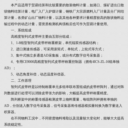
本产品适用于贸易结算和比较重要的散装物料计量，如港口、煤矿进出口散
状物料结算计量，电厂入厂入炉煤计量，钢铁厂大宗原燃料入厂计量及分厂间结
算计量，各类矿山出厂物料计量，以及其他各种要求计量精度较高的散状物料运
输过程中的动态计量，需资质检测机构强检后也可作为贸易计量使用。
一、系统组成
高精度智列式皮带秤主要由五部分组成：
1、1-8组型智列式皮带秤称重桥架，单托辊双传感器结构；
2、进口测速传感器，可采用滚筒式，单轮式，上轮式等方式；
3、集中式独立多通道AD采集板，或分布式数字信号采集器；
4、专用CE9000高精度智列式皮带秤称重控制器（拥有4ICS-ZL-16组单独
AD）；
5、动态角度补偿，动态温度补偿器。
二、工作原理
智列式皮带秤是以特制称重单元多组串联布置组成的皮带秤阵列，通过对阵
列数据进行处理可以消除皮带张力的影响，大幅提高皮带秤称重精度。
阵列桥架中的称重传感器检测皮带上物料重量，每组阵列秤拥有单独的
AD，分别送入数字信号采集器，信号采集器将传感器模拟量转换为数字量送入
积算器。
在不同物料工况中，不同密度物料堆取以及流量较大变化时，能够大大提高
系统稳定性。