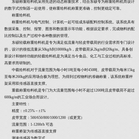
东硕称重给料机采用先进的动态称重技术，结合东硕专为称重给料机而设计
的数字式控制器一起使用，使称重给料机称重更准确，控制更稳定可靠。
称重给料机
称重给料机与电气控制、计算机一起可组成东硕配料控制系统。该系统具有
数据采集、控制、报警、图形和数据显示等功能，根据设定要求，完成物料的配
比控制以及生产过程中各种数据的管理。
东硕轻载称重给料机是专为满足低流量与轻皮带载荷的行业需求而专门设计
的，设计的很低流量从50kg/h到10000kg/h，皮带载荷从2kg/m到20kg/m。具备创
新设计和独特功能的轻载给料机是为满足当今食品、化工与工业过程的高标准、
高要求而研制的。
中载给料机对于流量范围为每小时1吨至每小时450吨、皮带载荷为每米15kg
至每米260kg的应用场合极为理想。为得到过程物料的准确称量，该系统称重秤
架采用双传感器直接支撑。
重载称重给料机是专门为大流量范围每小时不超过1200吨且皮带载荷不超过
600kg/m的工业场合而设计。
主要特性：
精度：±0.25%－±1%
皮带宽度：500/650/800/1000/1200（或更宽）
流量范围：1-1200t/h 可选
称重桥架为传感器直接支撑
测速传感器为数字式